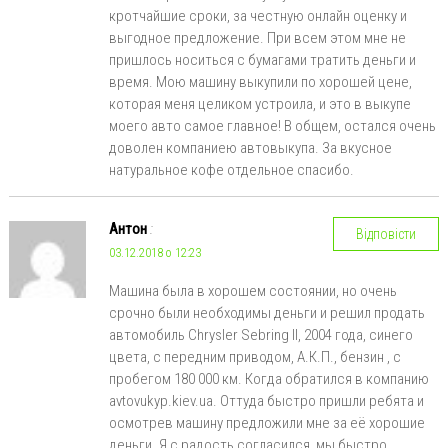
кротчайшие сроки, за честную онлайн оценку и
выгодное предложение. При всем этом мне не
пришлось носиться с бумагами тратить деньги и
время. Мою машину выкупили по хорошей цене,
которая меня целиком устроила, и это в выкупе
моего авто самое главное! В общем, остался очень
доволен компаниею автовыкупа. За вкусное
натуральное кофе отдельное спасибо.
Антон
:
Відповісти
03.12.2018 о 12:23
Машина была в хорошем состоянии, но очень
срочно были необходимы деньги и решил продать
автомобиль Chrysler Sebring II, 2004 года, синего
цвета, с передним приводом, А.К.П., бензин , с
пробегом 180 000 км. Когда обратился в компанию
avtovukyp.kiev.ua. Оттуда быстро пришли ребята и
осмотрев машину предложили мне за её хорошие
деньги. Я с радость согласился, мы быстро