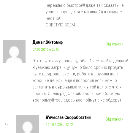
нереально быстро(!!! даже так сказать не
успел попрощатся с машиной)) и главное
честно!
СОВЕТУЮ ВСЕМ
Дима г.Житомир
:
Відповісти
07.05.2016 о 22:07
Этот автовыкуп очень удобный честный надежный.
Я уезжаю заграницу нужно было срочно продать
авто шевроле лачетти, ребята выручили дали
хорошие деньги, еще я попросил если можно
заплатить в евро выплатили в той валюте что я
просил. Очень рад Спасибо Большое! Советую
воспользуйтесь здесь вас поймут а не обдерут.
В'ячеслав Скоробогатий
:
Відповісти
25.10.2020 о 12:42