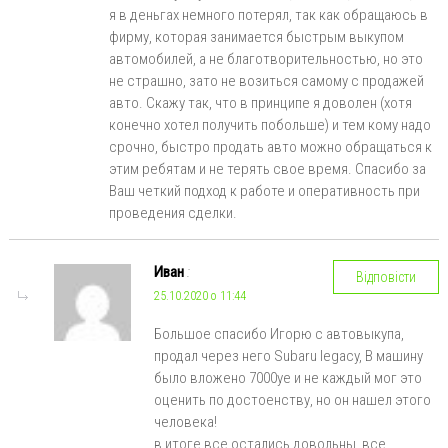
я в деньгах немного потерял, так как обращаюсь в
фирму, которая занимается быстрым выкупом
автомобилей, а не благотворительностью, но это
не страшно, зато не возиться самому с продажей
авто. Скажу так, что в принципе я доволен (хотя
конечно хотел получить побольше) и тем кому надо
срочно, быстро продать авто можно обращаться к
этим ребятам и не терять свое время. Спасибо за
Ваш четкий подход к работе и оперативность при
проведения сделки.
Иван
:
Відповісти
25.10.2020 о 11:44
Большое спасибо Игорю с автовыкупа,
продал через него Subaru legacy, В машину
было вложено 7000уе и не каждый мог это
оценить по достоенству, но он нашел этого
человека!
в итоге все остались довольны, все