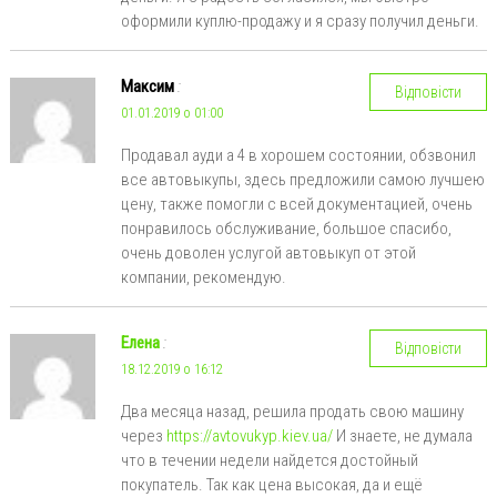
оформили куплю-продажу и я сразу получил деньги.
Максим
:
Відповісти
01.01.2019 о 01:00
Продавал ауди а 4 в хорошем состоянии, обзвонил
все автовыкупы, здесь предложили самою лучшею
цену, также помогли с всей документацией, очень
понравилось обслуживание, большое спасибо,
очень доволен услугой автовыкуп от этой
компании, рекомендую.
Елена
:
Відповісти
18.12.2019 о 16:12
Два месяца назад, решила продать свою машину
через
https://avtovukyp.kiev.ua/
И знаете, не думала
что в течении недели найдется достойный
покупатель. Так как цена высокая, да и ещё