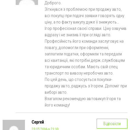
Доброго.
Зіткнувся з проблемою при продажу авто,
всі покупці при подачі заявки говорять одну
ціну, а по факту викупу дуже її знижують…
Ігор професіонал своєї справи. Ціну озвучив
відразу і не знизив її при огляді авто.
Професійність його команди заслуговує на
повагу, допомогли при оформленні,
заплатили податки, оформили та передали
всі квитанції, які потрібні держ.службовцям
та юридичним особам. Мають свій спец
транспорт по вивозу неробочих авто.
По цей день, що стосується покупки-
продажу авто, раджусь з Ігорем. Допоміг при
виборі авто.
Взагалом рекомендую автовикуп Ігоря та
його команду!
Сергей
:
Відповісти
23.05.2016 о 21:10