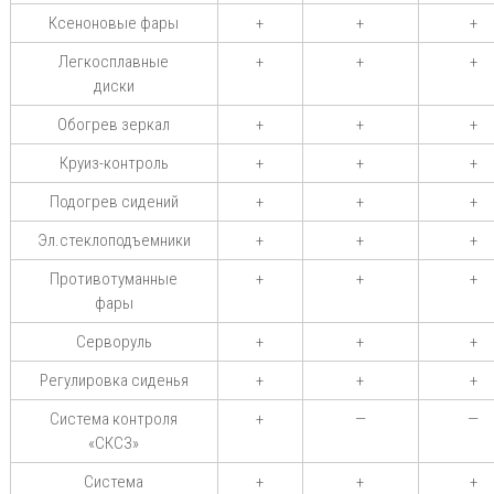
Ксеноновые фары
+
+
+
Легкосплавные
+
+
+
диски
Обогрев зеркал
+
+
+
Круиз-контроль
+
+
+
Подогрев сидений
+
+
+
Эл.стеклоподъемники
+
+
+
Противотуманные
+
+
+
фары
Серворуль
+
+
+
Регулировка сиденья
+
+
+
Система контроля
+
—
—
«СКСЗ»
Система
+
+
+