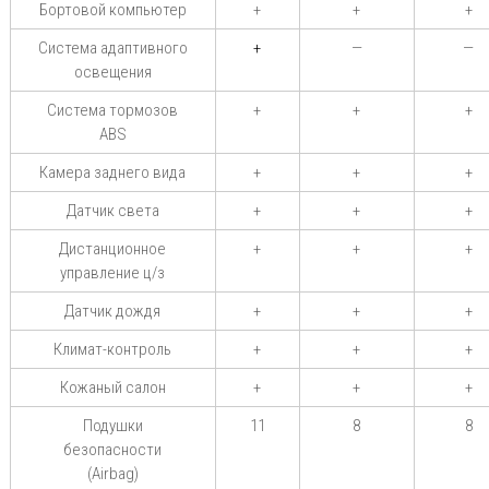
Бортовой компьютер
+
+
+
Система адаптивного
+
—
—
освещения
Система тормозов
+
+
+
ABS
Камера заднего вида
+
+
+
Датчик света
+
+
+
Дистанционное
+
+
+
управление ц/з
Датчик дождя
+
+
+
Климат-контроль
+
+
+
Кожаный салон
+
+
+
Подушки
11
8
8
безопасности
(Airbag)