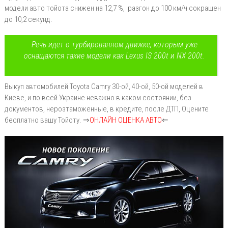
модели авто тойота снижен на 12,7 %, разгон до 100 км/ч сокращен
до 10,2 секунд.
Речь идет о турбированном движке, которым уже
оснащаются такие модели как Lexus IS 200t и NX 200t.
Выкуп автомобилей Toyota Camry 30-ой, 40-ой, 50-ой моделей в
Киеве, и по всей Украине неважно в каком состоянии, без
документов, нерозтаможенные, в кредите, после ДТП, Оцените
бесплатно вашу Тойоту. ⇒
ОНЛАЙН ОЦЕНКА АВТО
⇐